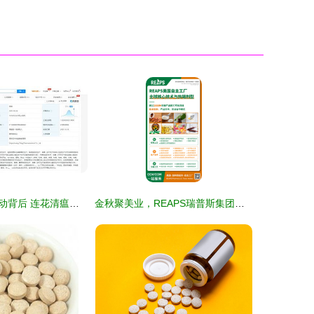
以岭药业股价异动背后 连花清瘟贡献与多元化隐忧
金秋聚美业，REAPS瑞普斯集团广州美博会盛邀共创生机